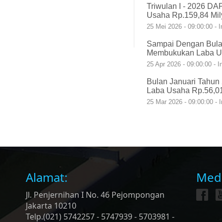
Triwulan I - 2026 
Usaha Rp.159,84 Mil
25 Mei 2026 - 09:00:00 - I
Sampai Dengan Bul
Membukukan Laba Us
25 Apr 2026 - 09:00:00 - I
Bulan Januari Tah
Laba Usaha Rp.56,01
25 Mar 2026 - 09:00:00 - I
Alamat:
Medi
Jl. Penjernihan I No. 46 Pejompongan
Jakarta 10210
Telp.(021) 5742257 - 5747939 - 5703981 -