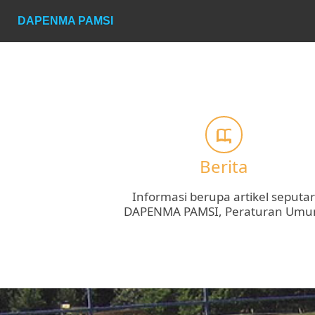
DAPENMA PAMSI
Berita
Informasi berupa artikel seputa
DAPENMA PAMSI, Peraturan Um